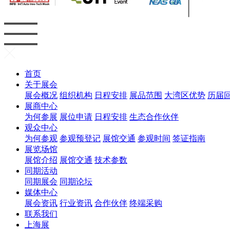
首页
关于展会
展会概况
组织机构
日程安排
展品范围
大湾区优势
历届
展商中心
为何参展
展位申请
日程安排
生态合作伙伴
观众中心
为何参观
参观预登记
展馆交通
参观时间
签证指南
展览场馆
展馆介绍
展馆交通
技术参数
同期活动
同期展会
同期论坛
媒体中心
展会资讯
行业资讯
合作伙伴
终端采购
联系我们
上海展