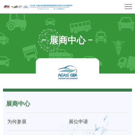
首
页
关
于
展
展商中心
展
商
观
会
中
众
展
心
中
览
同
心
场
期
媒
馆
展商中心
活
体
联
动
中
系
上
为何参展
展位申请
心
我
海