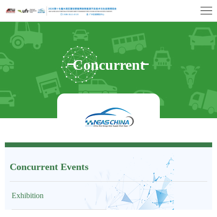
首
页
Exhibition
Profile
Exhibitor
Concurrent
Center
Visitor
Center
Events
Concurrent
Events
Media
&
Contact
Concurrent Events
Press
Us
Exhibition