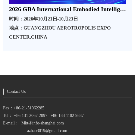
2026 GBA International Embodied Intelligent Robot Industry Conference and Exhibition
时间：2026年10月21日-10月23日
地点：GUANGZHOU AEROTROPOLIS EXPO
CENTER,CHINA
Contact Us
Fax：+86-21-51062285
Tel： +86
131 2067 2097
|
+86 183 1102 9887
E-mail：
Mkt@info-shanghai.com
azhao3019@gmail.com