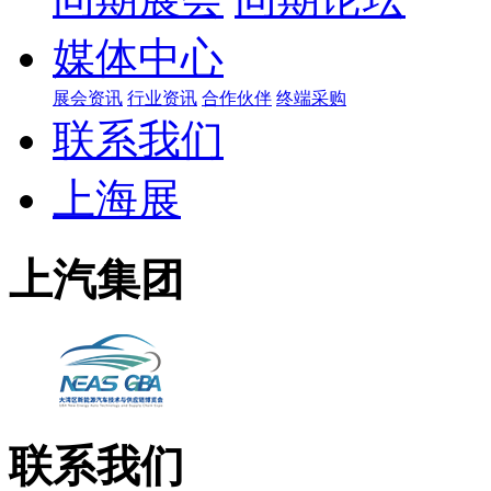
媒体中心
展会资讯
行业资讯
合作伙伴
终端采购
联系我们
上海展
上汽集团
联系我们