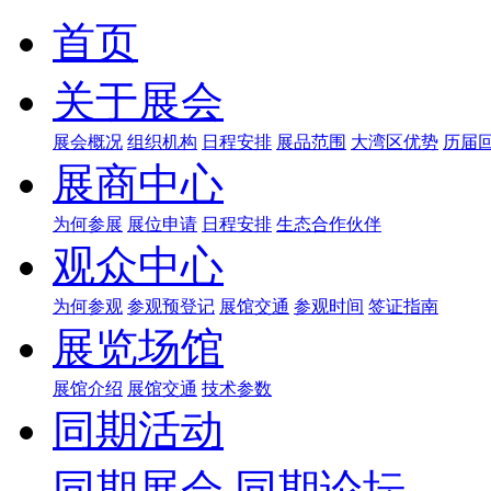
首页
关于展会
展会概况
组织机构
日程安排
展品范围
大湾区优势
历届
展商中心
为何参展
展位申请
日程安排
生态合作伙伴
观众中心
为何参观
参观预登记
展馆交通
参观时间
签证指南
展览场馆
展馆介绍
展馆交通
技术参数
同期活动
同期展会
同期论坛