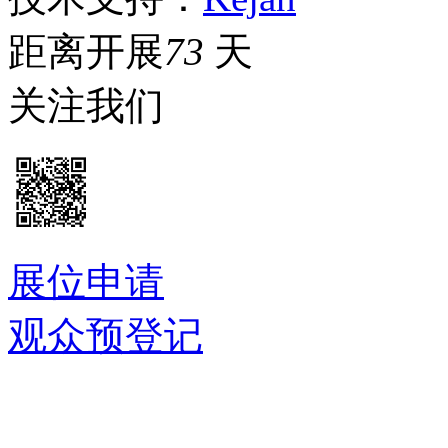
距离开展
73
天
关注我们
展位申请
观众预登记