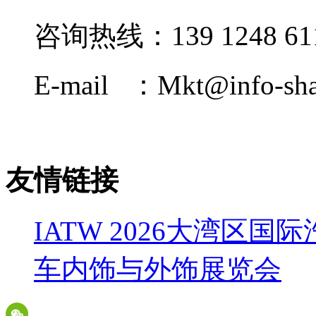
咨询热线：139 1248 61
E-mail ：Mkt@info-sha
友情链接
IATW 2026大湾区
车内饰与外饰展览会