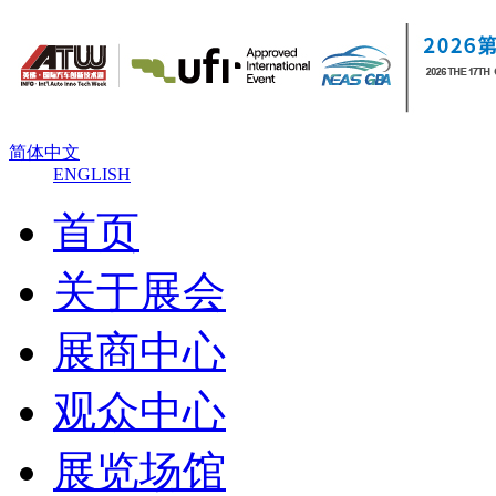
简体中文
ENGLISH
首页
关于展会
展商中心
观众中心
展览场馆